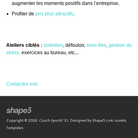
augmenter les moments positifs dans l'entreprise,
Profiter de
prix plus attractifs
.
Ateliers ciblés :
entretien
, défouloir,
bien-être
,
gestion du
stress,
exercices au bureau, etc...
Contactez moi
Copyright © 2026. Coach Sportif 31. Designed by Shape5.com
Joomla
Templates