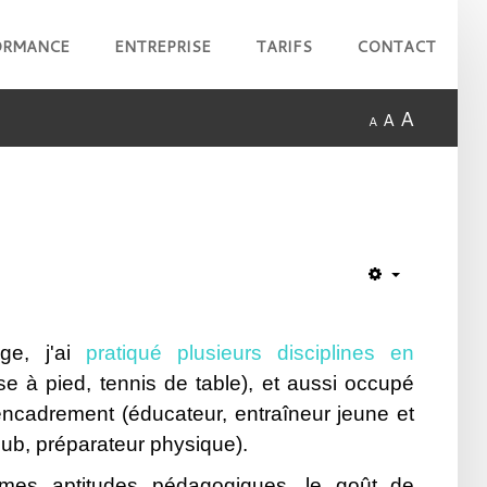
ORMANCE
ENTREPRISE
TARIFS
CONTACT
A
A
A
âge, j'ai
pratiqué plusieurs disciplines en
rse à pied, tennis de table), et aussi occupé
encadrement (éducateur, entraîneur jeune et
club, préparateur physique).
mes aptitudes pédagogiques, le goût de